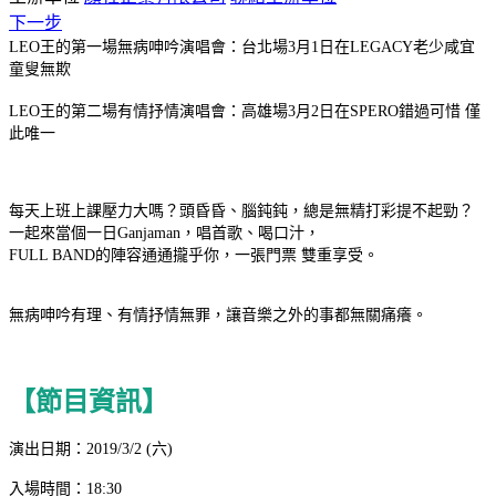
下一步
LEO王的第一場無病呻吟演唱會：台北場3月1日在LEGACY老少咸宜
童叟無欺
LEO王的第二場有情抒情演唱會：高雄場3月2日在SPERO錯過可惜 僅
此唯一
每天上班上課壓力大嗎？頭昏昏、腦鈍鈍，總是無精打彩提不起勁？
一起來當個一日Ganjaman，唱首歌、喝口汁，
FULL BAND的陣容通通攏乎你，一張門票 雙重享受。
無病呻吟有理、有情抒情無罪，讓音樂之外的事都無關痛癢。
【節目資訊】
演出日期：2019/3/2 (六)
入場時間：18:30