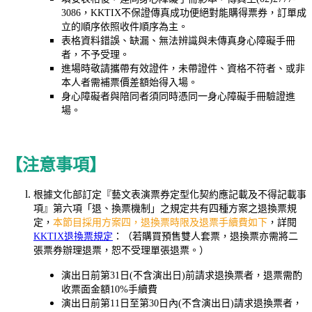
3086，KKTIX不保證傳真成功便絕對能購得票券，訂單成
立的順序依照收件順序為主。
表格資料錯誤、缺漏、無法辨識與未傳真身心障礙手冊
者，不予受理。
進場時敬請攜帶有效證件，未帶證件、資格不符者、或非
本人者需補票價差額始得入場。
身心障礙者與陪同者須同時憑同一身心障礙手冊驗證進
場。
【注意事項】
根據文化部訂定『藝文表演票券定型化契約應記載及不得記載事
項』第六項「退、換票機制」之規定共有四種方案之退換票規
定，
本節目採用方案四，退換票時限及退票手續費如下
，詳閱
KKTIX退換票規定
：（若購買預售雙人套票，退換票亦需將二
張票券辦理退票，恕不受理單張退票。）
演出日前第31日(不含演出日)前請求退換票者，退票需酌
收票面金額10%手續費
演出日前第11日至第30日內(不含演出日)請求退換票者，