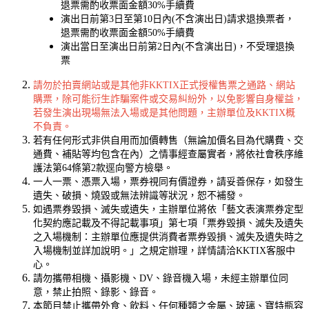
退票需酌收票面金額30%手續費
演出日前第3日至第10日內(不含演出日)請求退換票者，
退票需酌收票面金額50%手續費
演出當日至演出日前第2日內(不含演出日)，不受理退換
票
請勿於拍賣網站或是其他非KKTIX正式授權售票之通路、網站
購票，除可能衍生詐騙案件或交易糾紛外，以免影響自身權益，
若發生演出現場無法入場或是其他問題，主辦單位及KKTIX概
不負責。
若有任何形式非供自用而加價轉售（無論加價名目為代購費、交
通費、補貼等均包含在內）之情事經查屬實者，將依社會秩序維
護法第64條第2款逕向警方檢舉。
一人一票、憑票入場，票券視同有價證券，請妥善保存，如發生
遺失、破損、燒毀或無法辨識等狀況，恕不補發。
如遇票券毀損、滅失或遺失，主辦單位將依「藝文表演票券定型
化契約應記載及不得記載事項」第七項「票券毀損、滅失及遺失
之入場機制：主辦單位應提供消費者票券毀損、滅失及遺失時之
入場機制並詳加說明。」之規定辦理，詳情請洽KKTIX客服中
心。
請勿攜帶相機、攝影機、DV、錄音機入場，未經主辦單位同
意，禁止拍照、錄影、錄音。
本節目禁止攜帶外食、飲料、任何種類之金屬、玻璃、寶特瓶容