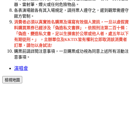
器、雷射筆、煙火或任何危險物品。
各表演場館各有其入場規定，請持票人遵守之，遲到觀眾需遵守
館方管制。
消費者必須以真實姓名購票及填寫有效個人資訊，一旦以虛假資
料購買票券已經涉及「偽造私文書罪」，依照刑法第二百十條：
「偽造、變造私文書，足以生損害於公眾或他人者，處五年以下
有期徒刑。」 ，主辦單位及KKTIX皆有權利立即取消該消費者
訂單，請勿以身試法!
購票前請詳閱注意事項，一旦購票成功視為同意上述所有活動注
意事項。
演唱會
檢視地圖