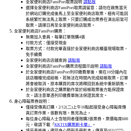
全家便利商店FamiPort取票說明
請點我
選擇全家便利商店FamiPort取票請留意：請勿在啟售當天
於網站訂購完成後馬上至全家便利商店取票，極有可能因
系統繁忙無法馬上取票，只要訂購成功票券在演出前皆可
取票，請擇日再至全家便利商店取票。
全家便利商店FamiPort購票：
無需加入會員，每筆訂單限購4張
付款方式：僅接受現金
取票方式：付款完畢直接於全家便利商店櫃臺現場取票，
免手續費
全家便利商店店鋪查詢
請點我
全家便利商店FamiPort購票流程圖示說明
請點我
於全家便利商店FamiPort列印繳費單後，需在10分鐘內在
該店櫃檯完成結帳，若無法在時間內完成結帳取票，訂單
將會被取消，原本購買的席次將釋回到系統中重新銷售。
於全家便利商店之購票動作皆於結帳取票後方能保證席
次，請注意單憑列印繳費單無法保證其席次。
身心障礙票券說明：
僅接受傳真訂購，2/12(二)上午10點起接受身心障礙席傳
真訂票作業，張數有限，售完為止。
每位身心障礙人士含陪同者僅限購2張票券，票價每席600
元，敬請下載「
KKTIX購票刷卡單」
。
填妥表格後，連同身心障礙手冊影本，傳真至(02)2777-