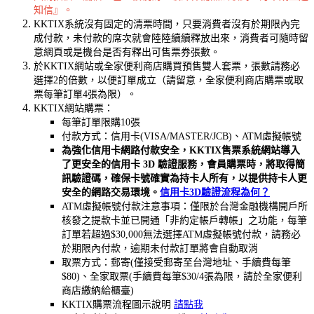
知信』。
KKTIX系統沒有固定的清票時間，只要消費者沒有於期限內完
成付款，未付款的席次就會陸陸續續釋放出來，消費者可隨時留
意網頁或是機台是否有釋出可售票券張數。
於KKTIX網站或全家便利商店購買預售雙人套票，張數請務必
選擇2的倍數，以便訂單成立（請留意，全家便利商店購票或取
票每筆訂單4張為限）。
KKTIX網站購票：
每筆訂單限購10張
付款方式：信用卡(VISA/MASTER/JCB)、ATM虛擬帳號
為強化信用卡網路付款安全，KKTIX售票系統網站導入
了更安全的信用卡 3D 驗證服務，會員購票時，將取得簡
訊驗證碼，確保卡號確實為持卡人所有，以提供持卡人更
安全的網路交易環境。
信用卡3D
驗證流程為何？
ATM虛擬帳號付款注意事項：僅限於台灣金融機構開戶所
核發之提款卡並已開通「非約定帳戶轉帳」之功能，
每筆
訂單若超過
$30,000
無法選擇
ATM
虛擬帳號付款
，請務必
於期限內付款，逾期未付款訂單將會自動取消
取票方式：郵寄(僅接受郵寄至台灣地址、手續費每筆
$80)、全家取票(手續費每筆$30/4張為限，請於全家便利
商店繳納給櫃臺)
KKTIX購票流程圖示說明
請點我