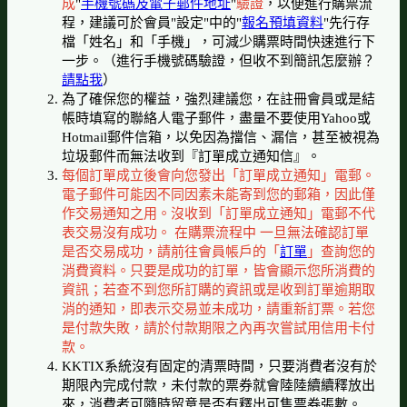
成
"
手機號碼及電子郵件地址
"
驗證
，以便進行購票流
程，建議可於會員"設定"中的"
報名預填資料
"先行存
檔「姓名」和「手機」，可減少購票時間快速進行下
一步。（進行手機號碼驗證，但收不到簡訊怎麼辦？
請點我
）
為了確保您的權益，強烈建議您，在註冊會員或是結
帳時填寫的聯絡人電子郵件，盡量不要使用Yahoo或
Hotmail郵件信箱，以免因為擋信、漏信，甚至被視為
垃圾郵件而無法收到『訂單成立通知信』。
每個訂單成立後會向您發出「訂單成立通知」電郵。
電子郵件可能因不同因素未能寄到您的郵箱，因此僅
作交易通知之用。沒收到「訂單成立通知」電郵不代
表交易沒有成功。 在購票流程中 一旦無法確認訂單
是否交易成功，請前往會員帳戶的「
訂單
」查詢您的
消費資料。只要是成功的訂單，皆會顯示您所消費的
資訊；若查不到您所訂購的資訊或是收到訂單逾期取
消的通知，即表示交易並未成功，請重新訂票。若您
是付款失敗，請於付款期限之內再次嘗試用信用卡付
款。
KKTIX系統沒有固定的清票時間，只要消費者沒有於
期限內完成付款，未付款的票券就會陸陸續續釋放出
來，消費者可隨時留意是否有釋出可售票券張數。