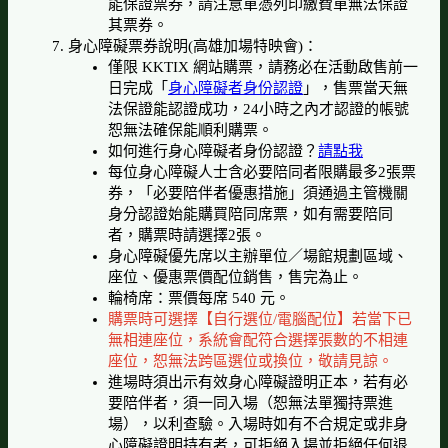
能保證票券，請注意單憑列印繳費單無法保證
其票券。
身心障礙票券說明(高雄加場特映會)：
僅限 KKTIX 網站購票，請務必在活動啟售前一
日完成「
身心障礙者身份認證
」，售票當天無
法保證能認證成功，24小時之內才認證的帳號
恕無法確保能順利購票。
如何進行身心障礙者身份認證？
請點我
每位身心障礙人士含必要陪同者限購最多2張票
券，「必要陪伴者優惠措施」須通過主管機關
身分認證始能購買陪同席票，如有需要陪同
者，購票時請選擇2張。
身心障礙優先席以主辦單位／場館規劃區域、
座位、優惠票價配位銷售，售完為止。
輪椅席：票價每席 540 元。
購票時可選擇【自行選位/電腦配位】若當下已
無相連座位，系統會配符合選擇張數的不相連
座位，恕無法跨區選位或換位，敬請見諒。
進場時須出示有效身心障礙證明正本，若有必
要陪伴者，須一同入場（恕無法單獨持票進
場），以利查驗。入場時如有不合規定或非身
心障礙證明持有者，可拒絕入場並拒絕任何退