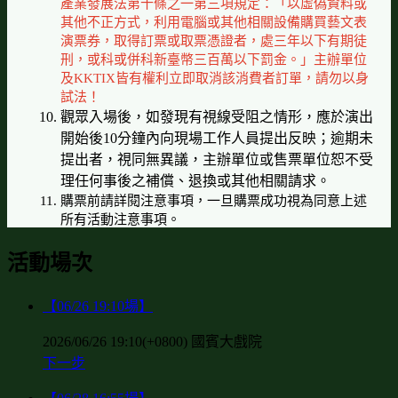
產業發展法第十條之一第三項規定：「以虛偽資料或
其他不正方式，利用電腦或其他相關設備購買藝文表
演票券，取得訂票或取票憑證者，處三年以下有期徒
刑，或科或併科新臺幣三百萬以下罰金。」主辦單位
及KKTIX皆有權利立即取消該消費者訂單，請勿以身
試法！
觀眾入場後，如發現有視線受阻之情形，應於演出
開始後10分鐘內向現場工作人員提出反映；逾期未
提出者，視同無異議，主辦單位或售票單位恕不受
理任何事後之補償、退換或其他相關請求。
購票前請詳閱注意事項，一旦購票成功視為同意上述
所有活動注意事項。
活動場次
【06/26 19:10場】
2026/06/26 19:10(+0800)
國賓大戲院
下一步