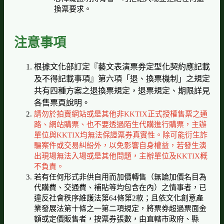
換票要求。
注意事項
根據文化部訂定『藝文表演票券定型化契約應記載
及不得記載事項』第六項「退、換票機制」之規定
共有四種方案之退換票規定，退票規定、期限詳見
各售票頁說明。
請勿於拍賣網站或是其他非KKTIX正式授權售票之通
路、網站購票、也不要透過陌生代購進行購票，主辦
單位與KKTIX均無法保證票券真實性。除可能衍生詐
騙案件或交易糾紛外，以免影響自身權益，若發生演
出現場無法入場或是其他問題，主辦單位及KKTIX概
不負責。
若有任何形式非供自用而加價轉售（無論加價名目為
代購費、交通費、補貼等均包含在內）之情事者，已
違反社會秩序維護法第64條第2款；且依文化創意產
業發展法第十條之一第二項規定，將票券超過票面金
額或定價販售者，按票券張數，由直轄市政府、縣