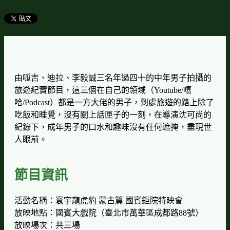
由呱吉、迪拉、李毅誠三名年過四十的中年男子拍攝的
旅遊紀實節目，這三個在自己的領域（Youtube/嘻
哈/Podcast）都是一方大佬的男子，到處旅遊的路上除了
吃飯和睡覺，沒有關上話匣子的一刻，在導演沈可尚的
紀錄下，成年男子的口水和趣味沒有任何遮掩，盡現世
人眼前。
節目資訊
活動名稱：寰宇龍虎豹 蒙古篇 國賓鉅院特映會
放映地點：國賓大戲院（臺北市萬華區成都路88號）
放映場次：共三場