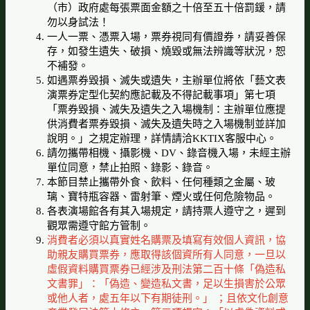
（市）政府處每張票面金額之十倍至五十倍罰鍰，請
勿以身試法！
一人一票、憑票入場，票券視同有價證券，請妥善保
存，如發生遺失、破損、燒毀或無法辨識等狀況，恕
不補發。
如遇票券毀損、滅失或遺失，主辦單位將依「藝文表
演票券定型化契約應記載及不得記載事項」第七項
「票券毀損、滅失及遺失之入場機制：主辦單位應提
供消費者票券毀損、滅失及遺失時之入場機制並詳加
說明。」之規定辦理，詳情請洽KKTIX客服中心。
請勿攜帶相機、攝影機、DV、錄音機入場，未經主辦
單位同意，禁止拍照、錄影、錄音。
本節目禁止攜帶外食、飲料、任何種類之金屬、玻
璃、寶特瓶容器、雷射筆、煙火或任何危險物品。
各表演場館各有其入場規定，請持票人遵守之，遲到
觀眾需遵守館方管制。
消費者必須以真實姓名購票及填寫有效個人資訊，協
助親友購買票券，應取得該個資所有人同意，一旦以
虛假資料購買票券已經涉及刑法第二百十條「偽造私
文書罪」：「偽造、變造私文書，足以生損害於公眾
或他人者，處五年以下有期徒刑。」 ；且依文化創意