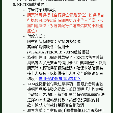
KKTIX網站購票：
每筆訂單限購4張
購票時可選擇【自行選位/電腦配位】如選擇自
行選位可以在規定時間內更改座位。若當下已
無相連座位，系統會配符合選擇張數的不相連
座位。
付款方式：
國賓鉅院特映會：ATM虛擬帳號
高雄加場特映會：信用卡
(VISA/MASTER/JCB)、ATM虛擬帳號
為強化信用卡網路付款安全，KKTIX售票系統
網站導入了更安全的信用卡 3D 驗證服務，會員
購票時，將取得簡訊驗證碼，確保卡號確實為
持卡人所有，以提供持卡人更安全的網路交易
環境。
信用卡3D驗證流程為何？
ATM虛擬帳號付款注意事項：僅限於台灣金融
機構開戶所核發之提款卡並已開通「非約定帳
戶轉帳」之功能，每筆訂單若超過$30,000無法
選擇ATM虛擬帳號付款，請務必於期限內付
款，逾期未付款訂單將會自動取消
取票方式：全家取票(手續費每筆$30/4張為限，