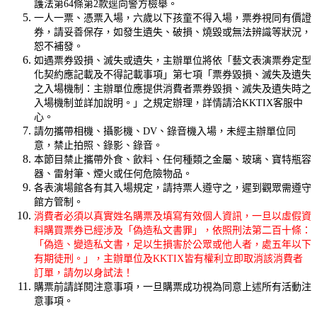
護法第64條第2款逕向警方檢舉。
一人一票、憑票入場，六歲以下孩童不得入場，票券視同有價證
券，請妥善保存，如發生遺失、破損、燒毀或無法辨識等狀況，
恕不補發。
如遇票券毀損、滅失或遺失，主辦單位將依「藝文表演票券定型
化契約應記載及不得記載事項」第七項「票券毀損、滅失及遺失
之入場機制：主辦單位應提供消費者票券毀損、滅失及遺失時之
入場機制並詳加說明。」之規定辦理，詳情請洽KKTIX客服中
心。
請勿攜帶相機、攝影機、DV、錄音機入場，未經主辦單位同
意，禁止拍照、錄影、錄音。
本節目禁止攜帶外食、飲料、任何種類之金屬、玻璃、寶特瓶容
器、雷射筆、煙火或任何危險物品。
各表演場館各有其入場規定，請持票人遵守之，遲到觀眾需遵守
館方管制。
消費者必須以真實姓名購票及填寫有效個人資訊，一旦以虛假資
料購買票券已經涉及「偽造私文書罪」，依照刑法第二百十條：
「偽造、變造私文書，足以生損害於公眾或他人者，處五年以下
有期徒刑。」，主辦單位及KKTIX皆有權利立即取消該消費者
訂單，請勿以身試法！
購票前請詳閱注意事項，一旦購票成功視為同意上述所有活動注
意事項。