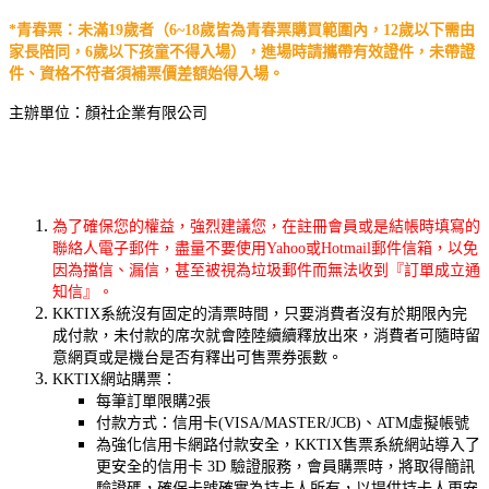
*青春票：未滿19歲者（6~18歲皆為青春票購買範圍內，12歲以下需由
家長陪同，6歲以下孩童不得入場），進場時請攜帶有效證件，未帶證
件、資格不符者須補票價差額始得入場。
主辦單位：顏社企業有限公司
為了確保您的權益，強烈建議您，在註冊會員或是結帳時填寫的
聯絡人電子郵件，盡量不要使用Yahoo或Hotmail郵件信箱，以免
因為擋信、漏信，甚至被視為垃圾郵件而無法收到『訂單成立通
知信』。
KKTIX系統沒有固定的清票時間，只要消費者沒有於期限內完
成付款，未付款的席次就會陸陸續續釋放出來，消費者可隨時留
意網頁或是機台是否有釋出可售票券張數。
KKTIX網站購票：
每筆訂單限購2張
付款方式：信用卡(VISA/MASTER/JCB)、ATM虛擬帳號
為強化信用卡網路付款安全，KKTIX售票系統網站導入了
更安全的信用卡 3D 驗證服務，會員購票時，將取得簡訊
驗證碼，確保卡號確實為持卡人所有，以提供持卡人更安