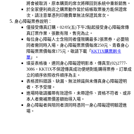
將會被取消，原本購買的席次將釋回到系統中重新銷售。
於全家便利商店之購票動作皆於結帳取票後方能保證席
次，請注意單憑列印繳費單無法保證其席次。
身心障礙票券說明：
僅接受傳真訂購，02/05(五)下午2點起接受身心障礙席傳
真訂票作業，張數有限，售完為止。
每位身心障礙人士含陪同者僅限購最多2張票券，必要陪
同者需同時入場，身心障礙票票價每席250元、青春身心
障礙票票價每席175元，敬請下載「
KKTIX購票刷卡
單
」。
填妥表格後，連同身心障礙證明影本，傳真至(02)2777-
3086，KKTIX不保證傳真成功便絕對能購得票券，訂單成
立的順序依照收件順序為主。
表格資料錯誤、缺漏、無法辨識與未傳真身心障礙證明
者，不予受理。
進場時敬請攜帶有效證件，未帶證件、資格不符者、或非
本人者需補票價差額始得入場。
身心障礙者與陪同者須同時憑同一身心障礙證明驗證進
場。