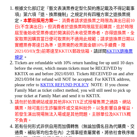
根據文化部訂定『藝文表演票券定型化契約應記載及不得記載事
項』第六項「退、換票機制」之規定共有四種方案之退換票規
定，
本節目採用方案一
：消費者請求退換票之時限為演出日前10
日(不含演出日)，但消費者於退換票時限屆至前購買，迄於時限
屆至後始收受票券或於開演前仍未收受票券者，亦得退換票，全
家取票因購買當日便可取票則不適用此規範；請求退換票日期以
實體票券寄達日為準，退票需酌收票面金額10%手續費，限
2021/03/03(含)前寄達至KKTIX郵政信箱，
請詳閱
KKTIX退換票
規定
。
Tickets are refundable with 10% return handing fee up until 10 days
before the event, which means tickets must be RECEIVED by
KKTIX on and before 2021/03/03. Tickets RECEIVED on and after
2021/03/04 for refund will NOT be accepted. For KKTIX address,
please refer to
KKTIX REFUND POLICY
. NOTE: If you choose
Family Mart as ticket collect method, you will still need to pick up
your ticket at Family Mart and send it to KKTIX.
請勿於拍賣網站或是其他非KKTIX正式授權售票之通路、網站
購票，除可能衍生詐騙案件或交易糾紛外，以免影響自身權益，
若發生演出現場無法入場或是其他問題，主辦單位及KKTIX概
不負責。
若有任何形式非供自用而加價轉售（無論加價名目為代購費、交
通費、補貼等均包含在內）之情事經查屬實者，將依社會秩序維