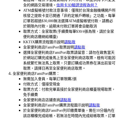
全的網路交易環境。
信用卡3D驗證流程為何？
ATM虛擬帳號付款注意事項：僅限於台灣金融機構開戶所
核發之提款卡並已開通「非約定帳戶轉帳」之功能，每筆
訂單若超過$30,000無法選擇ATM虛擬帳號付款，請務必
於期限內付款，逾期未付款訂單將會自動取消
取票方式：全家取票(手續費每筆$30/4張為限，請於全家
便利商店繳納給櫃臺)
KKTIX購票流程圖示說明
請點我
全家便利商店FamiPort取票說明
請點我
選擇全家便利商店FamiPort取票請留意：請勿在啟售當天
於網站訂購完成後馬上至全家便利商店取票，極有可能因
系統繁忙無法馬上取票，只要訂購成功票券在演出前皆可
取票，請擇日再至全家便利商店取票。
全家便利商店FamiPort購票：
無需加入會員，每筆訂單限購2張
付款方式：僅接受現金
取票方式：付款完畢直接於全家便利商店櫃臺現場取票，
免手續費
全家便利商店店鋪查詢
請點我
全家便利商店FamiPort購票流程圖示說明
請點我
於全家便利商店FamiPort列印繳費單後，需在10分鐘內在
該店櫃檯完成結帳，若無法在時間內完成結帳取票，訂單