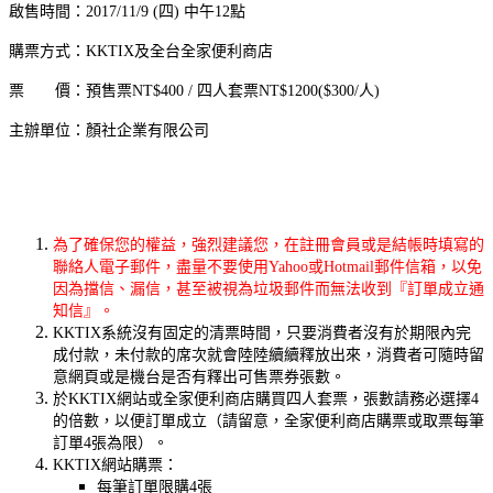
啟售時間：2017/11/9 (四) 中午12點
購票方式：KKTIX及全台全家便利商店
票 價：預售票NT$400 / 四人套票NT$1200($300/人)
主辦單位：顏社企業有限公司
為了確保您的權益，強烈建議您，在註冊會員或是結帳時填寫的
聯絡人電子郵件，盡量不要使用Yahoo或Hotmail郵件信箱，以免
因為擋信、漏信，甚至被視為垃圾郵件而無法收到『訂單成立通
知信』。
KKTIX系統沒有固定的清票時間，只要消費者沒有於期限內完
成付款，未付款的席次就會陸陸續續釋放出來，消費者可隨時留
意網頁或是機台是否有釋出可售票券張數。
於KKTIX網站或全家便利商店購買四人套票，張數請務必選擇4
的倍數，以便訂單成立（請留意，全家便利商店購票或取票每筆
訂單4張為限）。
KKTIX網站購票：
每筆訂單限購4張