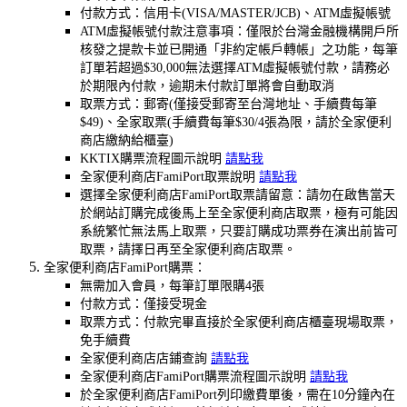
付款方式：信用卡(VISA/MASTER/JCB)、ATM虛擬帳號
ATM虛擬帳號付款注意事項：僅限於台灣金融機構開戶所
核發之提款卡並已開通「非約定帳戶轉帳」之功能，每筆
訂單若超過$30,000無法選擇ATM虛擬帳號付款，請務必
於期限內付款，逾期未付款訂單將會自動取消
取票方式：郵寄(僅接受郵寄至台灣地址、手續費每筆
$49)、全家取票(手續費每筆$30/4張為限，請於全家便利
商店繳納給櫃臺)
KKTIX購票流程圖示說明
請點我
全家便利商店FamiPort取票說明
請點我
選擇全家便利商店FamiPort取票請留意：請勿在啟售當天
於網站訂購完成後馬上至全家便利商店取票，極有可能因
系統繁忙無法馬上取票，只要訂購成功票券在演出前皆可
取票，請擇日再至全家便利商店取票。
全家便利商店FamiPort購票：
無需加入會員，每筆訂單限購4張
付款方式：僅接受現金
取票方式：付款完畢直接於全家便利商店櫃臺現場取票，
免手續費
全家便利商店店鋪查詢
請點我
全家便利商店FamiPort購票流程圖示說明
請點我
於全家便利商店FamiPort列印繳費單後，需在10分鐘內在