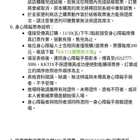
該店櫃檯完成結帳，若無法在時間內完成結帳取票，訂單
將會被取消，原本購買的席次將釋回到系統中重新銷售。
於全家便利商店之購票動作皆於結帳取票後方能保證席
次，請注意單憑列印繳費單無法保證其席次。
身心障礙票券說明：
僅接受傳真訂購，11/10(五)下午2點起接受身心障礙席傳
真訂票作業，張數有限，售完為止。
每位身心障礙人士含陪同者僅限購2張票券，票價每席200
元，敬請下載「
KKTIX購票刷卡單
」。
填妥表格後，連同身心障礙手冊影本，傳真至
(02)2777-
3086
，KKTIX不保證傳真成功便絕對能購得票券，訂單成
立的順序依照收件順序為主。
表格資料錯誤、缺漏、無法辨識與未傳真身心障礙手冊
者，不予受理。
進場時敬請攜帶有效證件，未帶證件、資格不符者、或非
本人者需補票價差額始得入場。
身心障礙者與陪同者須同時憑同一身心障礙手冊驗證進
場。