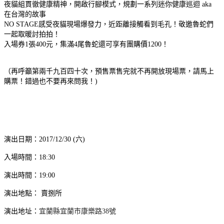
夜貓組貫徹健康精神，開啟行腳模式，規劃一系列迷你健康巡迴 aka
在台灣的故事
NO STAGE感受夜貓現場爆發力，近距離接觸看到毛孔！敬邀魯蛇們
一起取暖討拍拍！
入場券1張400元，集滿4尾魯蛇還可享有團購價1200！
（再呼籲第兩千九百四十次，預售票售完就不再開放現場票，請馬上
購票！錯過也不要再來問我！)
演出日期：2017/12/30 (六)
入場時間：18:30
演出時間：19:00
演出地點：
賣捌所
演出地址：
宜蘭縣宜蘭市康樂路
38
號