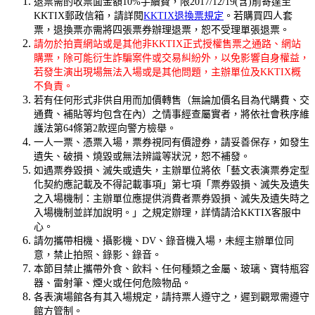
退票需酌收票面金額10%手續費，限2017/12/19(含)前寄達至
KKTIX郵政信箱，請詳閱
KKTIX退換票規定
。若購買四人套
票，退換票亦需將四張票券辦理退票，恕不受理單張退票。
請勿於拍賣網站或是其他非KKTIX正式授權售票之通路、網站
購票，除可能衍生詐騙案件或交易糾紛外，以免影響自身權益，
若發生演出現場無法入場或是其他問題，主辦單位及KKTIX概
不負責。
若有任何形式非供自用而加價轉售（無論加價名目為代購費、交
通費、補貼等均包含在內）之情事經查屬實者，將依社會秩序維
護法第64條第2款逕向警方檢舉。
一人一票、憑票入場，票券視同有價證券，請妥善保存，如發生
遺失、破損、燒毀或無法辨識等狀況，恕不補發。
如遇票券毀損、滅失或遺失，主辦單位將依「藝文表演票券定型
化契約應記載及不得記載事項」第七項「票券毀損、滅失及遺失
之入場機制：主辦單位應提供消費者票券毀損、滅失及遺失時之
入場機制並詳加說明。」之規定辦理，詳情請洽KKTIX客服中
心。
請勿攜帶相機、攝影機、DV、錄音機入場，未經主辦單位同
意，禁止拍照、錄影、錄音。
本節目禁止攜帶外食、飲料、任何種類之金屬、玻璃、寶特瓶容
器、雷射筆、煙火或任何危險物品。
各表演場館各有其入場規定，請持票人遵守之，遲到觀眾需遵守
館方管制。