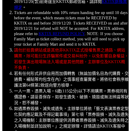
2019/12/20(含)前寄達至KKTIX郵政信箱，請詳閱
KKTIX退換票
規定
。
Tickets are refundable with 10% return handing fee up until 10 days
before the event, which means tickets must be RECEIVED by
KKTIX on and before 2019/12/20. Tickets RECEIVED on and after
2019/12/21 for refund will NOT be accepted. For KKTIX address,
please refer to
KKTIX REFUND POLICY
. NOTE: If you choose
Family Mart as ticket collect method, you will still need to pick up
your ticket at Family Mart and send it to KKTIX.
請勿於拍賣網站或是其他非KKTIX正式授權售票之通路、網站
購票，除可能衍生詐騙案件或交易糾紛外，以免影響自身權益，
若發生演出現場無法入場或是其他問題，主辦單位及KKTIX概
不負責。
若有任何形式非供自用而加價轉售（無論加價名目為代購費、交
通費、補貼等均包含在內）之情事經查屬實者，將依社會秩序維
護法第64條第2款逕向警方檢舉。
一人一票、憑票入場，6歲(115公分)以下不用購票，票券視同有
價證券，請妥善保存，如發生遺失、破損、燒毀或無法辨識等狀
況，恕不補發。
如遇票券毀損、滅失或遺失，主辦單位將依「藝文表演票券定型
化契約應記載及不得記載事項」第七項「票券毀損、滅失及遺失
之入場機制：主辦單位應提供消費者票券毀損、滅失及遺失時之
入場機制並詳加說明。」之規定辦理，詳情請洽KKTIX客服中