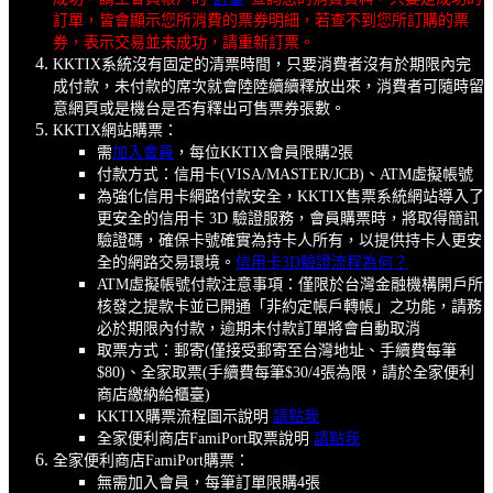
訂單，皆會顯示您所消費的票券明細，若查不到您所訂購的票
券，表示交易並未成功，請重新訂票。
KKTIX系統沒有固定的清票時間，只要消費者沒有於期限內完
成付款，未付款的席次就會陸陸續續釋放出來，消費者可隨時留
意網頁或是機台是否有釋出可售票券張數。
KKTIX網站購票：
需
加入會員
，每位KKTIX會員限購2張
付款方式：信用卡(VISA/MASTER/JCB)、ATM虛擬帳號
為強化信用卡網路付款安全，KKTIX售票系統網站導入了
更安全的信用卡 3D 驗證服務，會員購票時，將取得簡訊
驗證碼，確保卡號確實為持卡人所有，以提供持卡人更安
全的網路交易環境。
信用卡3D驗證流程為何？
ATM虛擬帳號付款注意事項：僅限於台灣金融機構開戶所
核發之提款卡並已開通「非約定帳戶轉帳」之功能，請務
必於期限內付款，逾期未付款訂單將會自動取消
取票方式：郵寄(僅接受郵寄至台灣地址、手續費每筆
$80)、
全家取票(手續費每筆$30/4張為限，請於全家便利
商店繳納給櫃臺)
KKTIX購票流程圖示說明
請點我
全家便利商店FamiPort取票說明
請點我
全家便利商店FamiPort購票：
無需加入會員，每筆訂單限購4張