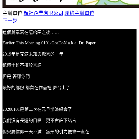
主辦單位
顏社企業有限公司
聯絡主辦單位
下一步
這個篇章寫在嘻哈囝之後……
Earlier This Morning 0101-GorDoN a.k.a. Dr. Paper
2019年是充滿未知與驚喜的一年
紙博士雖不擅於言詞
但是 答應你們
最好的部份 都留在作品裡 舞台上了
20200101是第二次在元旦辦演唱會了
我們沒有長遠的目標，更不會許下諾言
但只要信仰一天不滅 無形的引力便會一直在