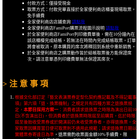
付款方式：僅接受現金
取票方式：付款完畢直接於全家便利商店櫃臺現場取票，
免手續費
全家便利商店店鋪查詢
請點我
全家便利商店FamiPort購票流程圖示說明
請點我
於全家便利商店FamiPort列印繳費單後，需在10分鐘內在
該店櫃檯完成結帳，若無法在時間內完成結帳取票，訂單
將會被取消，原本購買的席次將釋回到系統中重新銷售。
於全家便利商店之購票動作皆於結帳取票後方能保證席
次，請注意單憑列印繳費單無法保證其席次。
> 注 意 事 項
根據文化部訂定『藝文表演票券定型化契約應記載及不得記載事
項』第六項「退、換票機制」之規定共有四種方案之退換票規
定，
本節目採用方案一
：消費者請求退換票之時限為演出日前10
日(不含演出日)，但消費者於退換票時限屆至前購買，迄於時限
屆至後始收受票券或於開演前仍未收受票券者，亦得退換票，全
家取票因購買當日便可取票則不適用此規範；請求退換票日期以
實體票券寄達日為準
，退票需酌收票面金額10%手續費，限