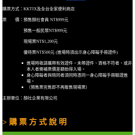
購票方式：KKTIX及全台全家便利商店
票 價：預售顏社會員 NT$999元
預售一般民眾NT$999元
現場票NT$1,200元
優待票NT$500元 (進場時須出示身心障礙手冊證件)
進場時敬請攜帶有效證件，未帶證件、資格不符者、或非
本人者需補票價差額始得入場。
身心障礙者與陪同者須同時憑同一身心障礙手冊驗證進
場。
（預售票完售即不再販售現場票）
主辦單位：顏社企業有限公司
> 購 票 方 式 說 明