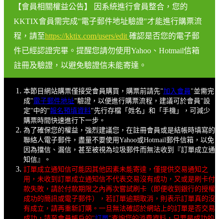
【會員相關權益公告】 因系統進行會員整合，您的
KKTIX會員需完成"電子郵件地址驗證"才能進行購票流
程，請至
https://kktix.com/users/edit
確認是否您的電子郵
件已經認證完畢。提醒您請勿使用Yahoo、Hotmail信箱
註冊及驗證，以避免驗證信未能寄達。
本節目網站購票僅接受會員購買，購票前請先"
加入會員
"並需完
成"
電子郵件地址
"驗證，以便進行購票流程，建議可於會員"設
定"中的"
報名預填資料
"先行存檔「姓名」和「手機」，可減少
購票時間快速進行下一步。
為了確保您的權益，強烈建議您，在註冊會員或是結帳時填寫的
聯絡人電子郵件，盡量不要使用Yahoo或Hotmail郵件信箱，以免
因為擋信、漏信，甚至被視為垃圾郵件而無法收到『訂單成立通
知信』。
訂單成立通知信可能因其他因素未能寄達，僅提供交易通知之
用，未收到訂單成立通知信不代表交易沒有成功，又或是刷卡付
款失敗，請於付款期限之內再次嘗試刷卡（即便收到銀行的授權
成功的簡訊或電子郵件），若訂單逾期取消，則表示訂單真的沒
有成立，請再重新訂購。一旦無法確認於網站上的訂單是否交易
成功，請至會員帳戶的"
訂單
"查詢您的消費資料，只要是成功的