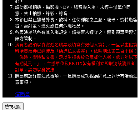
心。
請勿攜帶相機、攝影機、DV、錄音機入場，未經主辦單位同
意，禁止拍照、錄影、錄音。
本節目禁止攜帶外食、飲料、任何種類之金屬、玻璃、寶特瓶容
器、雷射筆、煙火或任何危險物品。
各表演場館各有其入場規定，請持票人遵守之，遲到觀眾需遵守
館方管制。
消費者必須以真實姓名購票及填寫有效個人資訊，一旦以虛假資
料購買票券已經涉及「偽造私文書罪」，依照刑法第二百十條：
「偽造、變造私文書，足以生損害於公眾或他人者，處五年以下
有期徒刑。」 ，主辦單位及KKTIX皆有權利立即取消該消費者
訂單，請勿以身試法!
購票前請詳閱注意事項，一旦購票成功視為同意上述所有活動注
意事項。
演唱會
檢視地圖